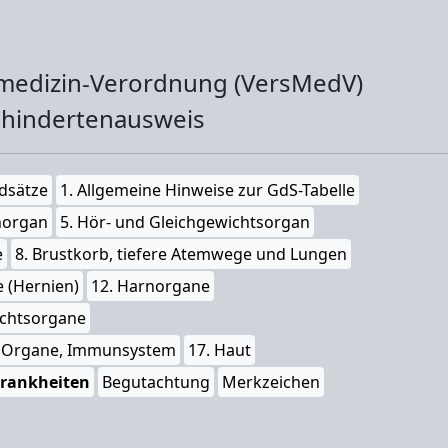
smedizin-Verordnung (VersMedV)
hindertenausweis
dsätze
1. Allgemeine Hinweise zur GdS-Tabelle
horgan
5. Hör- und Gleichgewichtsorgan
e
8. Brustkorb, tiefere Atemwege und Lungen
e (Hernien)
12. Harnorgane
echtsorgane
de Organe, Immunsystem
17. Haut
Krankheiten
Begutachtung
Merkzeichen