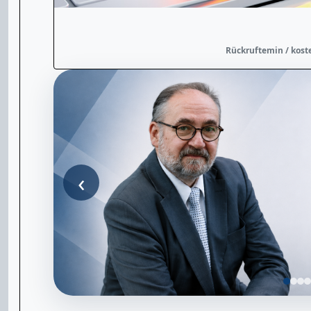
Rückruftemin / kost
‹