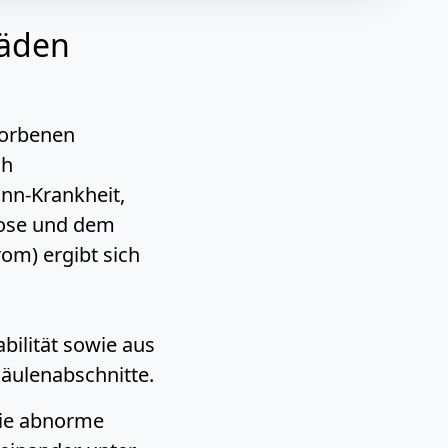
häden
worbenen
ch
n-Krankheit,
nose und dem
m) ergibt sich
bilität sowie aus
säulenabschnitte.
 die abnorme