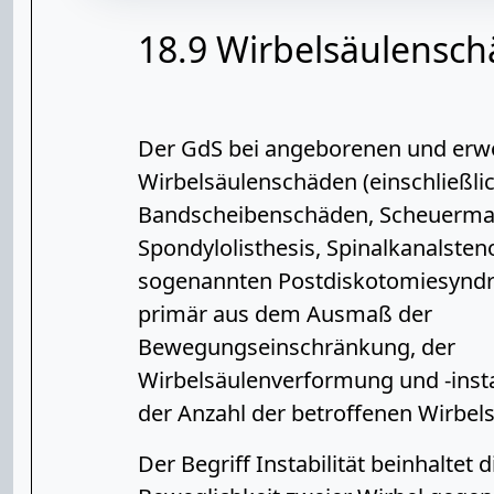
18.9 Wirbelsäulensc
Der GdS bei angeborenen und er
Wirbelsäulenschäden (einschließli
Bandscheibenschäden, Scheuerman
Spondylolisthesis, Spinalkanalste
sogenannten Postdiskotomiesyndro
primär aus dem Ausmaß der
Bewegungseinschränkung, der
Wirbelsäulenverformung und -insta
der Anzahl der betroffenen Wirbel
Der Begriff Instabilität beinhaltet