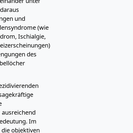
einander unter
 daraus
ungen und
lensyndrome (wie
rom, Ischialgie,
eizerscheinungen)
nengungen des
bellöcher
ezidivierenden
agekräftige
e
 ausreichend
Bedeutung. Im
 die objektiven