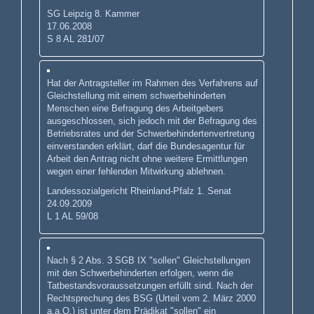
SG Leipzig 8. Kammer
17.06.2008
S 8 AL 281/07
Hat der Antragsteller im Rahmen des Verfahrens auf
Gleichstellung mit einem schwerbehinderten
Menschen eine Befragung des Arbeitgebers
ausgeschlossen, sich jedoch mit der Befragung des
Betriebsrates und der Schwerbehindertenvertretung
einverstanden erklärt, darf die Bundesagentur für
Arbeit den Antrag nicht ohne weitere Ermittlungen
wegen einer fehlenden Mitwirkung ablehnen.
Landessozialgericht Rheinland-Pfalz 1. Senat
24.09.2009
L 1 AL 59/08
Nach § 2 Abs. 3 SGB IX "sollen" Gleichstellungen
mit den Schwerbehinderten erfolgen, wenn die
Tatbestandsvoraussetzungen erfüllt sind. Nach der
Rechtsprechung des BSG (Urteil vom 2. März 2000
a.a.O.) ist unter dem Prädikat "sollen" ein