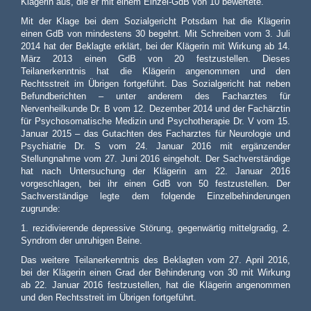
Klägerin aus, die er mit einem Einzel-GdB von 10 bewertete.
Mit der Klage bei dem Sozialgericht Potsdam hat die Klägerin
einen GdB von mindestens 30 begehrt. Mit Schreiben vom 3. Juli
2014 hat der Beklagte erklärt, bei der Klägerin mit Wirkung ab 14.
März 2013 einen GdB von 20 festzustellen. Dieses
Teilanerkenntnis hat die Klägerin angenommen und den
Rechtsstreit im Übrigen fortgeführt. Das Sozialgericht hat neben
Befundberichten – unter anderem des Facharztes für
Nervenheilkunde Dr. B vom 12. Dezember 2014 und der Fachärztin
für Psychosomatische Medizin und Psychotherapie Dr. V vom 15.
Januar 2015 – das Gutachten des Facharztes für Neurologie und
Psychiatrie Dr. S vom 24. Januar 2016 mit ergänzender
Stellungnahme vom 27. Juni 2016 eingeholt. Der Sachverständige
hat nach Untersuchung der Klägerin am 22. Januar 2016
vorgeschlagen, bei ihr einen GdB von 50 festzustellen. Der
Sachverständige legte dem folgende Einzelbehinderungen
zugrunde:
1. rezidivierende depressive Störung, gegenwärtig mittelgradig, 2.
Syndrom der unruhigen Beine.
Das weitere Teilanerkenntnis des Beklagten vom 27. April 2016,
bei der Klägerin einen Grad der Behinderung von 30 mit Wirkung
ab 22. Januar 2016 festzustellen, hat die Klägerin angenommen
und den Rechtsstreit im Übrigen fortgeführt.