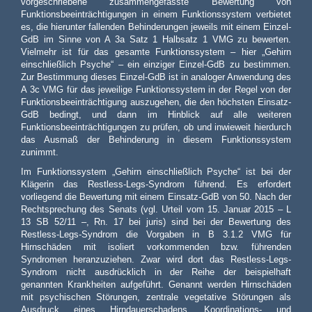
vorgeschriebene zusammengefasste Bewertung von
Funktionsbeeinträchtigungen in einem Funktionssystem verbietet
es, die hierunter fallenden Behinderungen jeweils mit einem Einzel-
GdB im Sinne von A 3a Satz 1 Halbsatz 1 VMG zu bewerten.
Vielmehr ist für das gesamte Funktionssystem – hier „Gehirn
einschließlich Psyche“ – ein einziger Einzel-GdB zu bestimmen.
Zur Bestimmung dieses Einzel-GdB ist in analoger Anwendung des
A 3c VMG für das jeweilige Funktionssystem in der Regel von der
Funktionsbeeinträchtigung auszugehen, die den höchsten Einsatz-
GdB bedingt, und dann im Hinblick auf alle weiteren
Funktionsbeeinträchtigungen zu prüfen, ob und inwieweit hierdurch
das Ausmaß der Behinderung in diesem Funktionssystem
zunimmt.
Im Funktionssystem „Gehirn einschließlich Psyche“ ist bei der
Klägerin das Restless-Legs-Syndrom führend. Es erfordert
vorliegend die Bewertung mit einem Einsatz-GdB von 50. Nach der
Rechtsprechung des Senats (vgl. Urteil vom 15. Januar 2015 – L
13 SB 52/11 –, Rn. 17 bei juris) sind bei der Bewertung des
Restless-Legs-Syndrom die Vorgaben in B 3.1.2 VMG für
Hirnschäden mit isoliert vorkommenden bzw. führenden
Syndromen heranzuziehen. Zwar wird dort das Restless-Legs-
Syndrom nicht ausdrücklich in der Reihe der beispielhaft
genannten Krankheiten aufgeführt. Genannt werden Hirnschäden
mit psychischen Störungen, zentrale vegetative Störungen als
Ausdruck eines Hirndauerschadens, Koordinations- und