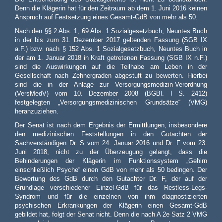
Denn die Klägerin hat für den Zeitraum ab dem 1. Juni 2016 keinen
Anspruch auf Festsetzung eines Gesamt-GdB von mehr als 50.
Nach den §§ 2 Abs. 1, 69 Abs. 1 Sozialgesetzbuch, Neuntes Buch
in der bis zum 31. Dezember 2017 geltenden Fassung (SGB IX
a.F.) bzw. nach § 152 Abs. 1 Sozialgesetzbuch, Neuntes Buch in
der am 1. Januar 2018 in Kraft getretenen Fassung (SGB IX n.F.)
sind die Auswirkungen auf die Teilhabe am Leben in der
Gesellschaft nach Zehnergraden abgestuft zu bewerten. Hierbei
sind die in der Anlage zur Versorgungsmedizin-Verordnung
(VersMedV) vom 10. Dezember 2008 (BGBl. I S. 2412)
festgelegten „Versorgungsmedizinischen Grundsätze“ (VMG)
heranzuziehen.
Der Senat ist nach dem Ergebnis der Ermittlungen, insbesondere
den medizinischen Feststellungen in den Gutachten der
Sachverständigen Dr. S vom 24. Januar 2016 und Dr. F vom 23.
Juni 2018, nicht zu der Überzeugung gelangt, dass die
Behinderungen der Klägerin im Funktionssystem „Gehirn
einschließlich Psyche“ einen GdB von mehr als 50 bedingen. Der
Bewertung des GdB durch den Gutachter Dr. F, der auf der
Grundlage verschiedener Einzel-GdB für das Restless-Legs-
Syndrom und für die einzelnen von ihm diagnostizierten
psychischen Erkrankungen der Klägerin einen Gesamt-GdB
gebildet hat, folgt der Senat nicht. Denn die nach A 2e Satz 2 VMG