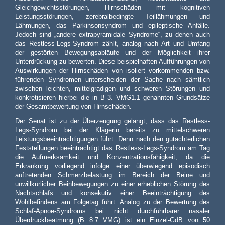
Gleichgewichtsstörungen, Hirnschäden mit kognitiven
Leistungsstörungen, zerebralbedingte Teillähmungen und
Lähmungen, das Parkinsonsyndrom und epileptische Anfälle.
Jedoch sind „andere extrapyramidale Syndrome“, zu denen auch
das Restless-Legs-Syndrom zählt, analog nach Art und Umfang
der gestörten Bewegungsabläufe und der Möglichkeit ihrer
Unterdrückung zu bewerten. Diese beispielhaften Aufführungen von
Auswirkungen der Hirnschäden von isoliert vorkommenden bzw.
führenden Syndromen unterscheiden der Sache nach sämtlich
zwischen leichten, mittelgradigen und schweren Störungen und
konkretisieren hierbei die in B 3. VMG1.1 genannten Grundsätze
der Gesamtbewertung von Hirnschäden.
Der Senat ist zu der Überzeugung gelangt, dass das Restless-
Legs-Syndrom bei der Klägerin bereits zu mittelschweren
Leistungsbeeinträchtigungen führt. Denn nach den gutachterlichen
Feststellungen beeinträchtigt das Restless-Legs-Syndrom am Tag
die Aufmerksamkeit und Konzentrationsfähigkeit, da die
Erkrankung vorliegend infolge einer überwiegend episodisch
auftretenden Schmerzbelastung im Bereich der Beine und
unwillkürlicher Beinbewegungen zu einer erheblichen Störung des
Nachtschlafs und konsekutiv einer Beeinträchtigung des
Wohlbefindens am Folgetag führt. Analog zu der Bewertung des
Schlaf-Apnoe-Syndroms bei nicht durchführbarer nasaler
Überdruckbeatmung (B 8.7 VMG) ist ein Einzel-GdB von 50