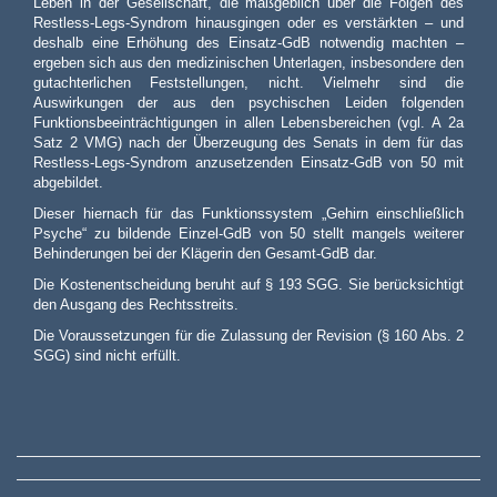
Leben in der Gesellschaft, die maßgeblich über die Folgen des
Restless-Legs-Syndrom hinausgingen oder es verstärkten – und
deshalb eine Erhöhung des Einsatz-GdB notwendig machten –
ergeben sich aus den medizinischen Unterlagen, insbesondere den
gutachterlichen Feststellungen, nicht. Vielmehr sind die
Auswirkungen der aus den psychischen Leiden folgenden
Funktionsbeeinträchtigungen in allen Lebensbereichen (vgl. A 2a
Satz 2 VMG) nach der Überzeugung des Senats in dem für das
Restless-Legs-Syndrom anzusetzenden Einsatz-GdB von 50 mit
abgebildet.
Dieser hiernach für das Funktionssystem „Gehirn einschließlich
Psyche“ zu bildende Einzel-GdB von 50 stellt mangels weiterer
Behinderungen bei der Klägerin den Gesamt-GdB dar.
Die Kostenentscheidung beruht auf § 193 SGG. Sie berücksichtigt
den Ausgang des Rechtsstreits.
Die Voraussetzungen für die Zulassung der Revision (§ 160 Abs. 2
SGG) sind nicht erfüllt.