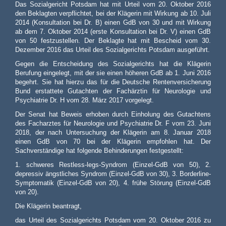
Das Sozialgericht Potsdam hat mit Urteil vom 20. Oktober 2016
den Beklagten verpflichtet, bei der Klägerin mit Wirkung ab 10. Juli
2014 (Konsultation bei Dr. B) einen GdB von 30 und mit Wirkung
ab dem 7. Oktober 2014 (erste Konsultation bei Dr. V) einen GdB
von 50 festzustellen. Der Beklagte hat mit Bescheid vom 30.
Dezember 2016 das Urteil des Sozialgerichts Potsdam ausgeführt.
Gegen die Entscheidung des Sozialgerichts hat die Klägerin
Berufung eingelegt, mit der sie einen höheren GdB ab 1. Juni 2016
begehrt. Sie hat hierzu das für die Deutsche Rentenversicherung
Bund erstattete Gutachten der Fachärztin für Neurologie und
Psychiatrie Dr. H vom 28. März 2017 vorgelegt.
Der Senat hat Beweis erhoben durch Einholung des Gutachtens
des Facharztes für Neurologie und Psychiatrie Dr. F vom 23. Juni
2018, der nach Untersuchung der Klägerin am 8. Januar 2018
einen GdB von 70 bei der Klägerin empfohlen hat. Der
Sachverständige hat folgende Behinderungen festgestellt:
1. schweres Restless-legs-Syndrom (Einzel-GdB von 50), 2.
depressiv ängstliches Syndrom (Einzel-GdB von 30), 3. Borderline-
Symptomatik (Einzel-GdB von 20), 4. frühe Störung (Einzel-GdB
von 20).
Die Klägerin beantragt,
das Urteil des Sozialgerichts Potsdam vom 20. Oktober 2016 zu