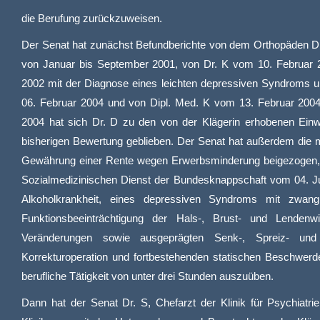
die Berufung zurückzuweisen.
Der Senat hat zunächst Befundberichte von dem Orthopäden Dr
von Januar bis September 2001, von Dr. K vom 10. Februar 20
2002 mit der Diagnose eines leichten depressiven Syndroms un
06. Februar 2004 und von Dipl. Med. K vom 13. Februar 2004 
2004 hat sich Dr. D zu den von der Klägerin erhobenen Einwä
bisherigen Bewertung geblieben. Der Senat hat außerdem die 
Gewährung einer Rente wegen Erwerbsminderung beigezogen,
Sozialmedizinischen Dienst der Bundesknappschaft vom 04. Ju
Alkoholkrankheit, eines depressiven Syndroms mit zwanghaf
Funktionsbeeinträchtigung der Hals-, Brust- und Lendenwi
Veränderungen sowie ausgeprägten Senk-, Spreiz- und
Korrekturoperation und fortbestehenden statischen Beschwerden
berufliche Tätigkeit von unter drei Stunden auszuüben.
Dann hat der Senat Dr. S, Chefarzt der Klinik für Psychiatr