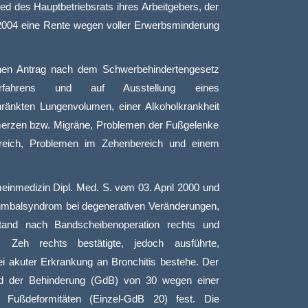
lied des Hauptbetriebsrats ihres Arbeitgebers, der
il 2004 eine Rente wegen voller Erwerbsminderung
inen Antrag nach dem Schwerbehindertengesetz
erfahrens und auf Ausstellung eines
ränkten Lungenvolumen, einer Alkoholkrankheit
merzen bzw. Migräne, Problemen der Fußgelenke
ereich, Problemen im Zehenbereich und einem
meinmedizin Dipl. Med. S. vom 03. April 2000 und
d Lumbalsyndrom bei degenerativen Veränderungen,
tand nach Bandscheibenoperation rechts und
eh rechts bestätigte, jedoch ausführte,
bei akuter Erkrankung an Bronchitis bestehe. Der
ad der Behinderung (GdB) von 30 wegen einer
 Fußdeformitäten (Einzel-GdB 20) fest. Die