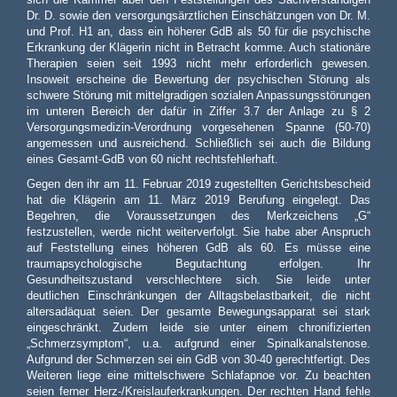
Dr. D. sowie den versorgungsärztlichen Einschätzungen von Dr. M.
und Prof. H1 an, dass ein höherer GdB als 50 für die psychische
Erkrankung der Klägerin nicht in Betracht komme. Auch stationäre
Therapien seien seit 1993 nicht mehr erforderlich gewesen.
Insoweit erscheine die Bewertung der psychischen Störung als
schwere Störung mit mittelgradigen sozialen Anpassungsstörungen
im unteren Bereich der dafür in Ziffer 3.7 der Anlage zu § 2
Versorgungsmedizin-Verordnung vorgesehenen Spanne (50-70)
angemessen und ausreichend. Schließlich sei auch die Bildung
eines Gesamt-GdB von 60 nicht rechtsfehlerhaft.
Gegen den ihr am 11. Februar 2019 zugestellten Gerichtsbescheid
hat die Klägerin am 11. März 2019 Berufung eingelegt. Das
Begehren, die Voraussetzungen des Merkzeichens „G“
festzustellen, werde nicht weiterverfolgt. Sie habe aber Anspruch
auf Feststellung eines höheren GdB als 60. Es müsse eine
traumapsychologische Begutachtung erfolgen. Ihr
Gesundheitszustand verschlechtere sich. Sie leide unter
deutlichen Einschränkungen der Alltagsbelastbarkeit, die nicht
altersadäquat seien. Der gesamte Bewegungsapparat sei stark
eingeschränkt. Zudem leide sie unter einem chronifizierten
„Schmerzsymptom“, u.a. aufgrund einer Spinalkanalstenose.
Aufgrund der Schmerzen sei ein GdB von 30-40 gerechtfertigt. Des
Weiteren liege eine mittelschwere Schlafapnoe vor. Zu beachten
seien ferner Herz-/Kreislauferkrankungen. Der rechten Hand fehle