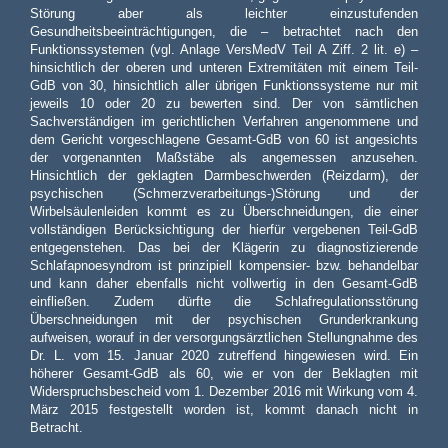
Störung aber als leichter einzustufenden
Gesundheitsbeeinträchtigungen, die – betrachtet nach den
Funktionssystemen (vgl. Anlage VersMedV Teil A Ziff. 2 lit. e) –
hinsichtlich der oberen und unteren Extremitäten mit einem Teil-
GdB von 30, hinsichtlich aller übrigen Funktionssysteme nur mit
jeweils 10 oder 20 zu bewerten sind. Der von sämtlichen
Sachverständigen im gerichtlichen Verfahren angenommene und
dem Gericht vorgeschlagene Gesamt-GdB von 60 ist angesichts
der vorgenannten Maßstäbe als angemessen anzusehen.
Hinsichtlich der geklagten Darmbeschwerden (Reizdarm), der
psychischen (Schmerzverarbeitungs-)Störung und der
Wirbelsäulenleiden kommt es zu Überschneidungen, die einer
vollständigen Berücksichtigung der hierfür vergebenen Teil-GdB
entgegenstehen. Das bei der Klägerin zu diagnostizierende
Schlafapnoesyndrom ist prinzipiell kompensier- bzw. behandelbar
und kann daher ebenfalls nicht vollwertig in den Gesamt-GdB
einfließen. Zudem dürfte die Schlafregulationsstörung
Überschneidungen mit der psychischen Grunderkrankung
aufweisen, worauf in der versorgungsärztlichen Stellungnahme des
Dr. L. vom 15. Januar 2020 zutreffend hingewiesen wird. Ein
höherer Gesamt-GdB als 60, wie er von der Beklagten mit
Widerspruchsbescheid vom 1. Dezember 2016 mit Wirkung vom 4.
März 2015 festgestellt worden ist, kommt danach nicht in
Betracht.