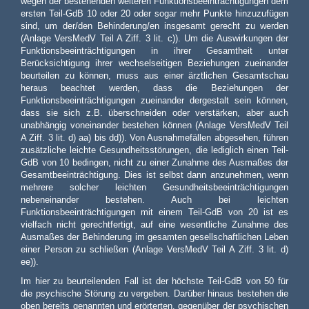
wegen der bestehenden weiteren Funktionsbeeinträchtigungen dem
ersten Teil-GdB 10 oder 20 oder sogar mehr Punkte hinzuzufügen
sind, um der/den Behinderung/en insgesamt gerecht zu werden
(Anlage VersMedV Teil A Ziff. 3 lit. c)). Um die Auswirkungen der
Funktionsbeeinträchtigungen in ihrer Gesamtheit unter
Berücksichtigung ihrer wechselseitigen Beziehungen zueinander
beurteilen zu können, muss aus einer ärztlichen Gesamtschau
heraus beachtet werden, dass die Beziehungen der
Funktionsbeeinträchtigungen zueinander dergestalt sein können,
dass sie sich z.B. überschneiden oder verstärken, aber auch
unabhängig voneinander bestehen können (Anlage VersMedV Teil
A Ziff. 3 lit. d) aa) bis dd)). Von Ausnahmefällen abgesehen, führen
zusätzliche leichte Gesundheitsstörungen, die lediglich einen Teil-
GdB von 10 bedingen, nicht zu einer Zunahme des Ausmaßes der
Gesamtbeeinträchtigung. Dies ist selbst dann anzunehmen, wenn
mehrere solcher leichten Gesundheitsbeeinträchtigungen
nebeneinander bestehen. Auch bei leichten
Funktionsbeeinträchtigungen mit einem Teil-GdB von 20 ist es
vielfach nicht gerechtfertigt, auf eine wesentliche Zunahme des
Ausmaßes der Behinderung im gesamten gesellschaftlichen Leben
einer Person zu schließen (Anlage VersMedV Teil A Ziff. 3 lit. d)
ee)).
Im hier zu beurteilenden Fall ist der höchste Teil-GdB von 50 für
die psychische Störung zu vergeben. Darüber hinaus bestehen die
oben bereits genannten und erörterten, gegenüber der psychischen