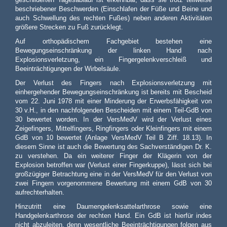
beschriebener Beschwerden (Einschlafen der Füße und Beine und
auch Schwellung des rechten Fußes) neben anderen Aktivitäten
größere Strecken zu Fuß zurücklegt.
Auf orthopädischem Fachgebiet bestehen eine
Bewegungseinschränkung der linken Hand nach
Explosionsverletzung, ein Fingergelenkverschleiß und
Beeinträchtigungen der Wirbelsäule.
Der Verlust des Fingers nach Explosionsverletzung mit
einhergehender Bewegungseinschränkung ist bereits mit Bescheid
vom 22. Juni 1978 mit einer Minderung der Erwerbsfähigkeit von
30 v.H., in den nachfolgenden Bescheiden mit einem Teil-GdB von
30 bewertet worden. In der VersMedV wird der Verlust eines
Zeigefingers, Mittelfingers, Ringfingers oder Kleinfingers mit einem
GdB von 10 bewertet (Anlage VersMedV Teil B Ziff. 18.13). In
diesem Sinne ist auch die Bewertung des Sachverständigen Dr. K.
zu verstehen. Da ein weiterer Finger der Klägerin von der
Explosion betroffen war (Verlust einer Fingerkuppe), lässt sich bei
großzügiger Betrachtung eine in der VersMedV für den Verlust von
zwei Fingern vorgenommene Bewertung mit einem GdB von 30
aufrechterhalten.
Hinzutritt eine Daumengelenksattelarthrose sowie eine
Handgelenkarthrose der rechten Hand. Ein GdB ist hierfür indes
nicht abzuleiten, denn wesentliche Beeinträchtigungen folgen aus