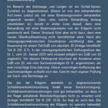
Im Bereich der Atemwege und Lungen ist ein Schlaf-Apnoe-
Syndrom zu diagnostizieren. Dieses ist von den behandelnden
Ärzt:innen zuletzt als mit einer Beatmungsmaske behandelbar
eingestuft worden. Dass eine solche Behandlung bislang
unterblieben ist, beruht in erster Linie darauf, dass eine
Behandlung mit einer Beatmungsmaske von der Klägerin nicht
gewünscht wird. Dieser Umstand führt aber nicht dazu, dass eine
nasale Überdruckbeatmung nicht durchführbar wäre. Nach den
Versorgungsmedizinischen Grundsätzen rechtfertigt dies die
Bewertung mit einem Teil-GdB von allenfalls 20 (Anlage VersMedV
Teil B Ziff. 8.7). In der versorgungsärztlichen Stellungnahme des
Dr. L. vom 15. Januar 2020 wird insoweit lediglich ein GdB von 10
angesetzt. Vor diesem Hintergrund erscheint die Annahme eines
GdB von 20, wie vom Sachverständigen Dr. K. angenommen, als
eine vorsichtige Einschätzung. Dieser vorsichtigen Auffassung des
Sachverständigen schließt sich das Gericht nach eigener Prüfung
der Sach- und Rechtslage an.
Die bei der Klägerin ebenfalls zu diagnostizierende
Schilddrüsenfunktionsstörung findet keine Berücksichtigung.
Schilddrüsenfunktionsstörungen sind gut behandelbar, so dass in
der Regel anhaltende Beeinträchtigungen nicht zu erwarten sind
(Anlage VersMedV Teil B Ziff. 15.6). So liegt es auch hier. Die
Schilddrüsenfunktionsstörung der Klägerin ist operativ behandelt