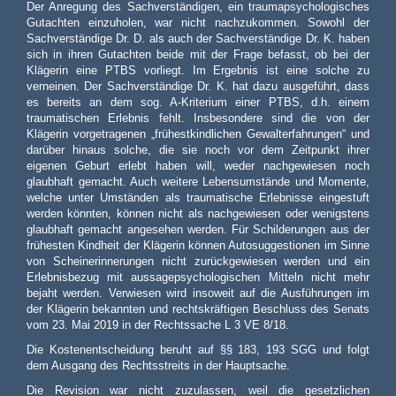
Der Anregung des Sachverständigen, ein traumapsychologisches
Gutachten einzuholen, war nicht nachzukommen. Sowohl der
Sachverständige Dr. D. als auch der Sachverständige Dr. K. haben
sich in ihren Gutachten beide mit der Frage befasst, ob bei der
Klägerin eine PTBS vorliegt. Im Ergebnis ist eine solche zu
verneinen. Der Sachverständige Dr. K. hat dazu ausgeführt, dass
es bereits an dem sog. A-Kriterium einer PTBS, d.h. einem
traumatischen Erlebnis fehlt. Insbesondere sind die von der
Klägerin vorgetragenen „frühestkindlichen Gewalterfahrungen“ und
darüber hinaus solche, die sie noch vor dem Zeitpunkt ihrer
eigenen Geburt erlebt haben will, weder nachgewiesen noch
glaubhaft gemacht. Auch weitere Lebensumstände und Momente,
welche unter Umständen als traumatische Erlebnisse eingestuft
werden könnten, können nicht als nachgewiesen oder wenigstens
glaubhaft gemacht angesehen werden. Für Schilderungen aus der
frühesten Kindheit der Klägerin können Autosuggestionen im Sinne
von Scheinerinnerungen nicht zurückgewiesen werden und ein
Erlebnisbezug mit aussagepsychologischen Mitteln nicht mehr
bejaht werden. Verwiesen wird insoweit auf die Ausführungen im
der Klägerin bekannten und rechtskräftigen Beschluss des Senats
vom 23. Mai 2019 in der Rechtssache L 3 VE 8/18.
Die Kostenentscheidung beruht auf §§ 183, 193 SGG und folgt
dem Ausgang des Rechtsstreits in der Hauptsache.
Die Revision war nicht zuzulassen, weil die gesetzlichen