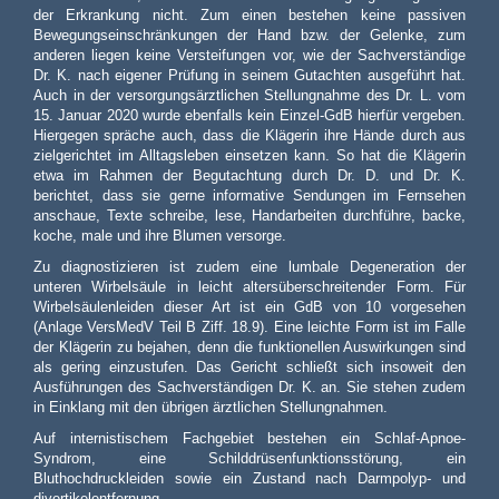
der Erkrankung nicht. Zum einen bestehen keine passiven
Bewegungseinschränkungen der Hand bzw. der Gelenke, zum
anderen liegen keine Versteifungen vor, wie der Sachverständige
Dr. K. nach eigener Prüfung in seinem Gutachten ausgeführt hat.
Auch in der versorgungsärztlichen Stellungnahme des Dr. L. vom
15. Januar 2020 wurde ebenfalls kein Einzel-GdB hierfür vergeben.
Hiergegen spräche auch, dass die Klägerin ihre Hände durch aus
zielgerichtet im Alltagsleben einsetzen kann. So hat die Klägerin
etwa im Rahmen der Begutachtung durch Dr. D. und Dr. K.
berichtet, dass sie gerne informative Sendungen im Fernsehen
anschaue, Texte schreibe, lese, Handarbeiten durchführe, backe,
koche, male und ihre Blumen versorge.
Zu diagnostizieren ist zudem eine lumbale Degeneration der
unteren Wirbelsäule in leicht altersüberschreitender Form. Für
Wirbelsäulenleiden dieser Art ist ein GdB von 10 vorgesehen
(Anlage VersMedV Teil B Ziff. 18.9). Eine leichte Form ist im Falle
der Klägerin zu bejahen, denn die funktionellen Auswirkungen sind
als gering einzustufen. Das Gericht schließt sich insoweit den
Ausführungen des Sachverständigen Dr. K. an. Sie stehen zudem
in Einklang mit den übrigen ärztlichen Stellungnahmen.
Auf internistischem Fachgebiet bestehen ein Schlaf-Apnoe-
Syndrom, eine Schilddrüsenfunktionsstörung, ein
Bluthochdruckleiden sowie ein Zustand nach Darmpolyp- und
divertikelentfernung.