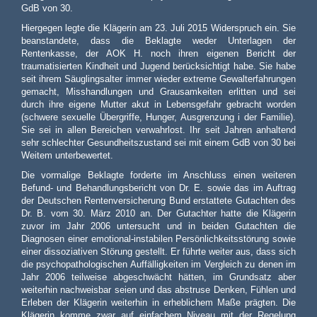
GdB von 30.
Hiergegen legte die Klägerin am 23. Juli 2015 Widerspruch ein. Sie
beanstandete, dass die Beklagte weder Unterlagen der
Rentenkasse, der AOK H. noch ihren eigenen Bericht der
traumatisierten Kindheit und Jugend berücksichtigt habe. Sie habe
seit ihrem Säuglingsalter immer wieder extreme Gewalterfahrungen
gemacht, Misshandlungen und Grausamkeiten erlitten und sei
durch ihre eigene Mutter akut in Lebensgefahr gebracht worden
(schwere sexuelle Übergriffe, Hunger, Ausgrenzung i der Familie).
Sie sei in allen Bereichen verwahrlost. Ihr seit Jahren anhaltend
sehr schlechter Gesundheitszustand sei mit einem GdB von 30 bei
Weitem unterbewertet.
Die vormalige Beklagte forderte im Anschluss einen weiteren
Befund- und Behandlungsbericht von Dr. E. sowie das im Auftrag
der Deutschen Rentenversicherung Bund erstattete Gutachten des
Dr. B. vom 30. März 2010 an. Der Gutachter hatte die Klägerin
zuvor im Jahr 2006 untersucht und in beiden Gutachten die
Diagnosen einer emotional-instabilen Persönlichkeitsstörung sowie
einer dissoziativen Störung gestellt. Er führte weiter aus, dass sich
die psychopathologischen Auffälligkeiten im Vergleich zu denen im
Jahr 2006 teilweise abgeschwächt hätten, im Grundsatz aber
weiterhin nachweisbar seien und das abstruse Denken, Fühlen und
Erleben der Klägerin weiterhin in erheblichem Maße prägten. Die
Klägerin komme zwar auf einfachem Niveau mit der Regelung