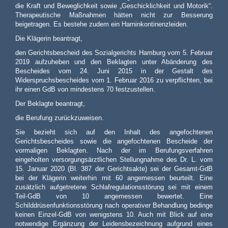
die Kraft und Beweglichkeit sowie „Geschicklichkeit und Motorik“.
Therapeutische Maßnahmen hätten nicht zur Besserung
beigetragen. Es bestehe zudem ein Harninkontinenzleiden.
Die Klägerin beantragt,
den Gerichtsbescheid des Sozialgerichts Hamburg vom 5. Februar
2019 aufzuheben und den Beklagten unter Abänderung des
Bescheides vom 24. Juni 2015 in der Gestalt des
Widerspruchsbescheides vom 1. Februar 2016 zu verpflichten, bei
ihr einen GdB von mindestens 70 festzustellen.
Der Beklagte beantragt,
die Berufung zurückzuweisen.
Sie bezieht sich auf den Inhalt des angefochtenen
Gerichtsbescheides sowie die angefochtenen Bescheide der
vormaligen Beklagten. Nach der im Berufungsverfahren
eingeholten versorgungsärztlichen Stellungnahme des Dr. L. vom
15. Januar 2020 (Bl. 387 der Gerichtsakte) sei der Gesamt-GdB
bei der Klägerin weiterhin mit 60 angemessen beurteilt. Eine
zusätzlich aufgetretene Schlafregulationsstörung sei mit einem
Teil-GdB von 10 angemessen bewertet. Eine
Schilddrüsenfunktionsstörung nach operativer Behandlung bedinge
keinen Einzel-GdB von wenigstens 10. Auch mit Blick auf eine
notwendige Ergänzung der Leidensbezeichnung aufgrund eines