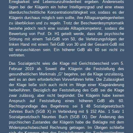
Erregbarkeit und Lebensunzufriedenheit ergeben. Andererseits
lägen bei der Klägerin ein hoher Intelligenzgrad und eine etwas
überdurchschnittliche Konzentrationsfähigkeit vor, sodass es der
Klägerin durchaus möglich sein sollte, ihre Alltagsangelegenheiten
zu überblicken und zu regeln. Trotz der Beschwerdesymptomatik
bestehe jedoch noch eine soziale Alltagskompetenz, sodass die
Bewertung von Prof. Dr. H1 geteilt werde, dass die psychische
Störung mit einem Teil-GdB von 50, die Verletzungsfolgen der
linken Hand mit einem Teil-GdB von 30 und der Gesamt-GdB mit
60 einzuschätzen sein. Ein höherer GdB als 60 sei nicht zu
vertreten.
Das Sozialgericht wies die Klage mit Gerichtsbescheid vom 5.
Februar 2019 ab. Soweit die Klägerin die Feststellung des
gesundheitlichen Merkmals „G“ begehre, sei die Klage unzulässig,
weil es an dem erforderlichen Vorverfahren fehle. Die Zulässigkeit
der Klage ließe sich auch nicht im Wege einer Klageänderung
herbeiführen. Bezüglich der Feststellung des GdB sei die Klage
zwar zulässig, aber nicht begründet. Die Klägerin habe keinen
Anspruch auf Feststellung eines höheren GdB als 60.
Rechtsgrundlage des Begehrens sei § 48 Sozialgesetzbuch
Zehntes Buch (SGB X) in Verbindung mit § 152 Abs. 1 Satz 1
Sozialgesetzbuch Neuntes Buch (SGB IX). Der Änderung des
psychischen Zustandes der Klägerin habe die Beklagte mit dem
Widerspruchsbescheid Rechnung getragen. Im Übrigen schließe
sich die Kammer aber den Feststellungen des Sachverständigen