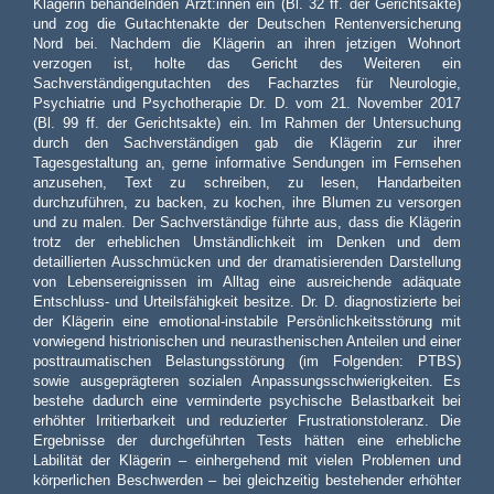
Klägerin behandelnden Ärzt:innen ein (Bl. 32 ff. der Gerichtsakte)
und zog die Gutachtenakte der Deutschen Rentenversicherung
Nord bei. Nachdem die Klägerin an ihren jetzigen Wohnort
verzogen ist, holte das Gericht des Weiteren ein
Sachverständigengutachten des Facharztes für Neurologie,
Psychiatrie und Psychotherapie Dr. D. vom 21. November 2017
(Bl. 99 ff. der Gerichtsakte) ein. Im Rahmen der Untersuchung
durch den Sachverständigen gab die Klägerin zur ihrer
Tagesgestaltung an, gerne informative Sendungen im Fernsehen
anzusehen, Text zu schreiben, zu lesen, Handarbeiten
durchzuführen, zu backen, zu kochen, ihre Blumen zu versorgen
und zu malen. Der Sachverständige führte aus, dass die Klägerin
trotz der erheblichen Umständlichkeit im Denken und dem
detaillierten Ausschmücken und der dramatisierenden Darstellung
von Lebensereignissen im Alltag eine ausreichende adäquate
Entschluss- und Urteilsfähigkeit besitze. Dr. D. diagnostizierte bei
der Klägerin eine emotional-instabile Persönlichkeitsstörung mit
vorwiegend histrionischen und neurasthenischen Anteilen und einer
posttraumatischen Belastungsstörung (im Folgenden: PTBS)
sowie ausgeprägteren sozialen Anpassungsschwierigkeiten. Es
bestehe dadurch eine verminderte psychische Belastbarkeit bei
erhöhter Irritierbarkeit und reduzierter Frustrationstoleranz. Die
Ergebnisse der durchgeführten Tests hätten eine erhebliche
Labilität der Klägerin – einhergehend mit vielen Problemen und
körperlichen Beschwerden – bei gleichzeitig bestehender erhöhter