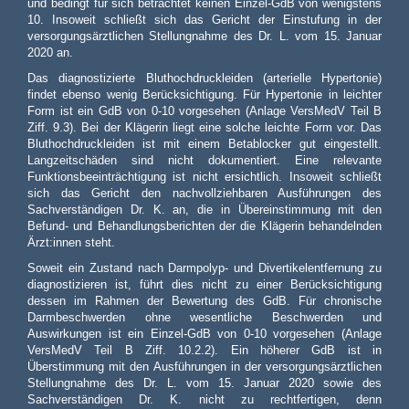
und bedingt für sich betrachtet keinen Einzel-GdB von wenigstens
10. Insoweit schließt sich das Gericht der Einstufung in der
versorgungsärztlichen Stellungnahme des Dr. L. vom 15. Januar
2020 an.
Das diagnostizierte Bluthochdruckleiden (arterielle Hypertonie)
findet ebenso wenig Berücksichtigung. Für Hypertonie in leichter
Form ist ein GdB von 0-10 vorgesehen (Anlage VersMedV Teil B
Ziff. 9.3). Bei der Klägerin liegt eine solche leichte Form vor. Das
Bluthochdruckleiden ist mit einem Betablocker gut eingestellt.
Langzeitschäden sind nicht dokumentiert. Eine relevante
Funktionsbeeinträchtigung ist nicht ersichtlich. Insoweit schließt
sich das Gericht den nachvollziehbaren Ausführungen des
Sachverständigen Dr. K. an, die in Übereinstimmung mit den
Befund- und Behandlungsberichten der die Klägerin behandelnden
Ärzt:innen steht.
Soweit ein Zustand nach Darmpolyp- und Divertikelentfernung zu
diagnostizieren ist, führt dies nicht zu einer Berücksichtigung
dessen im Rahmen der Bewertung des GdB. Für chronische
Darmbeschwerden ohne wesentliche Beschwerden und
Auswirkungen ist ein Einzel-GdB von 0-10 vorgesehen (Anlage
VersMedV Teil B Ziff. 10.2.2). Ein höherer GdB ist in
Überstimmung mit den Ausführungen in der versorgungsärztlichen
Stellungnahme des Dr. L. vom 15. Januar 2020 sowie des
Sachverständigen Dr. K. nicht zu rechtfertigen, denn