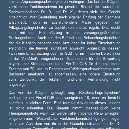
soziale Anpassungsschwierigkeiten vorliegen. Das bei der Klägerin
verbliebene Funktionsniveau im privaten Bereich ist, worauf die
Sachverständigen Dr. D. und Dr. K., denen sich das Gericht
hinsichtlich ihrer Beurteilung nach eigener Prüfung der Sachlage
anschließt, noch in ausreichendem Maße gegeben, um
Alltagsangelegenheiten zu überblicken und zu regeln. Dies deckt
sich mit der Einschätzung in den versorgungsärztlichen
Stellungnahmen. Auch aus den Befund- und Behandlungsberichten
der die Klägerin behandelnden Ärzt:innen ist keine Einschätzung
ersichtlich, die hiervon signifikant abweicht. Angesichts dessen
kann eine Einschätzung des Teil-GdB nur im mittleren Bereich der
in der VersMedV vorgesehenen Spannbreite für die Bewertung
psychischer Störungen erfolgen. Ein Teil-GdB für die psychische
Störung von 50, wie im Rahmen des Widerspruchsverfahrens vom
Beklagten anerkannt, ist angemessen, eine höhere Einstufung
zum Zeitpunkt der letzten mündlichen Verhandlung nicht
angezeigt.
Das von der Klägerin geklagte sog. „Restless-Legs-Syndrom“
bedingt keinen Einzel-GdB von wenigstens 10, denn es besteht
allenfalls in leichter Form. Eine formale Abklärung dieses Leidens
ist nicht erkennbar. Die Klägerin nimmt diesbezüglich keine
Therapieangebote wahr. Es werden allein abends Relaxia-Tropfen
eingenommen. Wesentliche Funktionsbeeinträchtigungen liegen
nicht vor. Aus dem von ihr in der Gutachtensituation bei Dr. D.
geschilderten Tagesablauf ist erkennbar, dass sie trotz teilweise