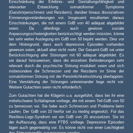
Einschränkung der Erlebnis- und Gestaltungsfähigkeit und
relevanter Entwicklung somatoformer Symptome
(Ganzkörperschmerz und Reizdarm), darüber hinaus dissoziativen
Erinnerungsveränderungen vor. Insgesamt resultierten daraus
Einschränkungen, die mit einem GdB von 40 adäquat abgebildet
seien. Da allerdings auch gewisse soziale
Anpassungsschwierigkeiten berücksichtigt werden müssten, könne
bei sehr weiter Auslegung ein GdB von 50 bejaht werden. Dies vor
dem Hintergrund, dass auch depressive Episoden vorhanden
gewesen seien, aktuell aber nicht mehr. Der Gesamt-GdB sei unter
Berücksichtigung aller Störungen mit 60 adäquat abgebildet. Es
sei darauf hinzuweisen, dass die einzelnen Behinderungen sehr
relevant durch die psychische Störung moduliert seien und sich
insbesondere die Schmerzen und der Reizdarm im Sinne der
somatoformen Störung mit der Persönlichkeitsstörung überlappten.
Eine Verstärkung der Störungen untereinander liege nicht vor.
Weitere Gutachten seien nicht erforderlich.
Zum Gutachten hat die Klägerin u.a. ausgeführt, dass bei ihr eine
mittelschwere Schlafapnoe vorliege, die mit einem Teil-GdB von 50
zu bemessen sei. Sie habe auch Schmerzen und Probleme beim
Laufen. Der GdB von 10 hierfür sei zu niedrig angesetzt. Für das
Restless-Legs-Syndrom sei ein GdB von 20 anzusetzen. Sie ist
der Auffassung, dass eine PTBS vorliege. Depressive Episoden
lägen auch gegenwärtig vor. Es könne nicht von einer Leichtigkeit
des Störungsprofils ausgegangen werden.