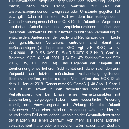
zukunftsoffenen Anspruch gegenüber der Verwaltung geltend
macht, nach dem Recht, welches zur Zeit der
anspruchsbegründenden Ereignisse oder Umstände gegolten hat
bzw. gilt. Daher ist in einem Fall wie dem hier vorliegenden –
Geltendmachung eines höheren GdB für die Zukunft im Wege einer
statthaften Anfechtungs- und Verpflichtungsklage – über den
gesamten Sachverhalt bis zur letzten mündlichen Verhandlung zu
entscheiden. Änderungen der Sach- und Rechtslage, die im Laufe
des gerichtlichen Verfahrens eintreten, sind damit zu
berücksichtigen (st. Rspr. des BSG, vgl. z.B. BSG, Urt. v.
12.4.2000 – B 9 SB 3/99 R, SozR 3-3870 § 3 Nr. 9; Groß in:
Berchtold, SGG, 6. Aufl. 2021, § 54 Rn. 47; Stölting/Greiser, SGb
2015, 135, 136 und 139). Das Begehren der Klägerin auf
Zuerkennung eines höheren GdB richtet sich daher nach den zum
Zeitpunkt der letzten mündlichen Verhandlung geltenden
Rechtsvorschriften, mithin u.a. den Vorschriften des SGB IX ab
dem 1. Januar 2018. Randnummer26 Gemäß § 48 Abs. 1 Satz 1
SGB X ist, soweit in den tatsächlichen oder rechtlichen
Verhältnissen, die bei Erlass eines Verwaltungsaktes mit
Dauerwirkung vorgelegen haben, eine wesentliche Änderung
eintritt, der Verwaltungsakt mit Wirkung für die Zukunft
aufzuheben. Von einer solchen Änderung wäre im hier zu
beurteilenden Fall auszugehen, wenn sich der Gesundheitszustand
der Klägerin für einen Zeitraum von mehr als sechs Monaten
verschlechtert hätte oder ein solchermaßen dauerhafter Zustand