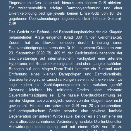
Fingerverschleißes lasse sich hieraus kein höherer GdB ableiten.
Ein zwischenzeitlich erfolgte Darmpolyentfernung und einer
Divertikelbildung bedinge jeweils keinen Einzel-GdB von 10. Bei
gegebenen Überschneidungen ergebe sich kein höherer Gesamt-
GdB.
Das Gericht hat Befund- und Behandlungsberichte der die Klägerin
behandelnden Ärzte eingeholt (Blatt 300 ff. der Gerichtsakte).
Zudem hat es Beweis erhoben durch Einholung eines
Sachverständigengutachtens des Dr. K.. In seinem Gutachten vom
23. September 2020 (Bl. 409 ff. der Gerichtsakte) benannte der
Sachverständige auf internistischem Fachgebiet eine arterielle
Hypertonie, mit Betablocker eingestellt und ohne Langzeitschäden.
Bezogen auf den Magen-Darm-Trakt bestehe ein Zustand nach
Entfernung eines kleinen Darmpolypen und Darmdivertikels.
Gastroenterologische Einschränkungen seien nicht erkennbar. Es
liege zudem ein Schlafapnoesyndrom vor, welches gemäß
Messung leichten bis mittleren Grades ohne relevante
Sauerstoffentsättigung sei. Eine nasale Überdruckbeatmung sei
bei der Klägerin absolut möglich, werde von der Klägerin aber nicht
gewünscht. Hier sei ein schwacher GdB von 20 zu beschreiben.
Auf orthopädischem Gebiet bestehe eine gewisse lumbale
Degeneration der unteren Wirbelsäule, bei der es sich um eine nur
leicht altersüberschreitende Veränderung handele. Die funktionellen
Auswirkungen seien gering und mit einem GdB von 10 zu