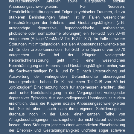
neurasthenischen Anteilen sowie ausgeprägte soziale
Anpassungsschwierigkeiten. Für Neurosen,
Persönlichkeitsstörungen und Folgen psychischer Traumen, die zu
stärkeren Behinderungen führen, ist in Fällen wesentlicher
Einschränkungen der Erlebnis- und Gestaltungsfähigkeit (z.B.
ausgeprägte depressive, hypochondrische, asthenische,
phobische oder somatoforme Störungen) ein Teil-GdB von 30-40
vorgesehen (Anlage VersMedV Teil B Ziff. 3.7). Im Falle schwerer
Störungen mit mittelgradigen sozialen Anpassungsschwierigkeiten
ist für den anzuerkennenden Teil-GdB eine Spanne von 50-70
vorgesehen. Die bei der Klägerin vorliegende
Persönlichkeitsstörung geht mit einer wesentlichen
Beeinträchtigung der Erlebnis- und Gestaltungsfähigkeit einher, wie
die Sachverständigen Dr. K. und Dr. D. nach Untersuchung und
Auswertung der vorliegenden Befundberichte überzeugend
herausgearbeitet haben. Dr. K. hat einen Teil-GdB von 50 bei
„großzügiger“ Einschätzung noch für angemessen erachtet, dies
auch unter Berücksichtigung in der Vergangenheit vorliegender
depressiver Episoden. Aus den vorliegenden Unterlagen ist zudem
ersichtlich, dass die Klägerin soziale Anpassungsschwierigkeiten
hat. Sie ist aber – auch nach ihren eigenen Schilderungen –
durchaus noch in der Lage, einer ganzen Reihe von
Alltagsbeschäftigungen nachzugehen, die nicht darauf schließen
lassen, dass Störungen jenseits einer wesentlichen Einschränkung
der Erlebnis- und Gestaltungsfähigkeit und/oder sogar schwere