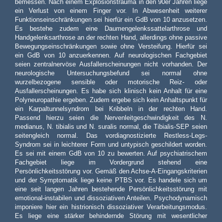
bemessen. Nach einem Explosionstrauma in den 90er Jahren liege
ein Verlust von einem Finger vor. In Abwesenheit weiterer
Funktionseinschränkungen sei hierfür ein GdB von 10 anzusetzen.
Es bestehe zudem eine Daumengelenkssattelarthrose und
Handgelenksarthrose an der rechten Hand, allerdings ohne passive
Bewegungseinschränkungen sowie ohne Versteifung. Hierfür sei
ein GdB von 10 anzuerkennen. Auf neurologischen Fachgebiet
seien zentralnervöse Ausfallerscheinungen nicht vorhanden. Der
neurologische Untersuchungsbefund sei normal ohne
wurzelbezogene sensible oder motorische Reiz- oder
Ausfallerscheinungen. Es habe sich klinisch kein Anhalt für eine
Polyneuropathie ergeben. Zudem ergebe sich kein Anhaltspunkt für
ein Karpaltunnelsyndrom bei Kribbeln in der rechten Hand.
Passend hierzu seien die Nervenleitgeschwindigkeit des N.
medianus, N. tibialis und N. suralis normal, die Tibialis-SEP seien
seitengleich normal. Das vordiagnostizierte Restless-Legs-
Syndrom sei in leichterer Form und untypisch geschildert worden.
Es sei mit einem GdB von 10 zu bewerten. Auf psychiatrischem
Fachgebiet liege im Vordergrund stehend eine
Persönlichkeitsstörung vor. Gemäß den Achse-A-Eingangskriterien
und der Symptomatik liege keine PTBS vor. Es handele sich um
eine seit langen Jahren bestehende Persönlichkeitsstörung mit
emotional-instabilen und dissoziativen Anteilen. Psychodynamisch
imponiere hier ein histrionisch dissoziativer Verarbeitungsmodus.
Es liege eine stärker behindernde Störung mit wesentlicher