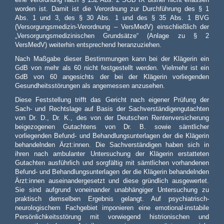
worden ist. Damit ist die Verordnung zur Durchführung des § 1
Abs. 1 und 3, des § 30 Abs. 1 und des § 35 Abs. 1 BVG
(Versorgungsmedizin-Verordnung – VersMedV) einschließlich der
„Versorgungsmedizinischen Grundsätze“ (Anlage zu § 2
VersMedV) weiterhin entsprechend heranzuziehen.
Nach Maßgabe dieser Bestimmungen kann bei der Klägerin ein
GdB von mehr als 60 nicht festgestellt werden. Vielmehr ist ein
GdB von 60 angesichts der bei der Klägerin vorliegenden
Gesundheitsstörungen als angemessen anzusehen.
Diese Feststellung trifft das Gericht nach eigener Prüfung der
Sach- und Rechtslage auf Basis der Sachverständigengutachten
von Dr. D., Dr. K., des von der Deutschen Rentenversicherung
beigezogenen Gutachtens von Dr. B. sowie sämtlicher
vorliegenden Befund- und Behandlungsunterlagen der die Klägerin
behandelnden Ärzt:innen. Die Sachverständigen haben sich in
ihren nach ambulanter Untersuchung der Klägerin erstatteten
Gutachten ausführlich und sorgfältig mit sämtlichen vorhandenen
Befund- und Behandlungsunterlagen der die Klägerin behandelnden
Ärzt:innen auseinandergesetzt und diese gründlich ausgewertet.
Sie sind aufgrund voneinander unabhängiger Untersuchung zu
praktisch demselben Ergebnis gelangt. Auf psychiatrisch-
neurologischem Fachgebiet imponieren eine emotional-instabile
Persönlichkeitsstörung mit vorwiegend histrionischen und