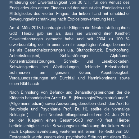
Minderung der Erwerbsfähigkeit von 30 v.H. für den Verlust des
Endgliedes des dritten Fingers und den Verlust des Endgliedes und
Mittelgliedes des vierten Fingers der linken Hand mit erheblicher
Bewegungseinschränkung nach Explosionsverletzung fest.
Am 4. März 2015 beantragte die Klägerin die Neufeststellung ihres
GdB. Hierzu gab sie an, dass sie während ihrer Kindheit
Gewalterfahrungen gemacht habe und seit 2004 zu 100 %
erwerbsunfähig sei. In einer von ihr beigefügten Anlage benannte
sie als Gesundheitsstörungen u.a. Bluthochdruck, Erschöpfung,
Antriebslosigkeit, Schlafstörungen, Alpträume,
Konzentrationsstörungen, Schreib- und Leseblockaden,
Schwierigkeiten bei Wortfindungen, fehlende Belastbarkeit,
Schmerzen am ganzen Körper, Appetitlosigkeit,
Verdauungsstörungen mit Durchfall und Harninkontinenz sowie
einen Blähbauch.
Nach Einholung von Befund- und Behandlungsberichten der die
Klägerin behandelnden Ärzte Dr. E. (Neurologie/Psychiatrie) und S.
(Allgemeinmedizin) sowie Auswertung derselben durch den Arzt für
Neurologie und Psychiatrie Prof. Dr. H1 stellte die vormalige
Beklagte (_____) mit Neufeststellungsbescheid vom 24. Juni 2015
bei der Klägerin einen Gesamt-GdB von 40 fest. Hierbei
berücksichtigte sie die Bewegungseinschränkung der linken Hand
nach Explosionsverletzung weiterhin mit einem Teil-GdB von 30.
Festgestellt wurde zudem eine psychische Störung mit einem Teil-