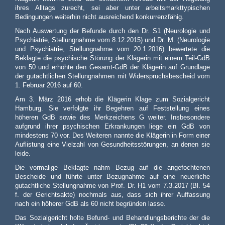
ihres Alltags zurecht, sei aber unter arbeitsmarkttypischen
Bedingungen weiterhin nicht ausreichend konkurrenzfähig.
Nach Auswertung der Befunde durch den Dr. S1 (Neurologie und
Psychiatrie, Stellungnahme vom 8.12.2015) und Dr. M. (Neurologie
und Psychiatrie, Stellungnahme vom 20.1.2016) bewertete die
Beklagte die psychische Störung der Klägerin mit einem Teil-GdB
von 50 und erhöhte den Gesamt-GdB der Klägerin auf Grundlage
der gutachtlichen Stellungnahmen mit Widerspruchsbescheid vom
1. Februar 2016 auf 60.
Am 3. März 2016 erhob die Klägerin Klage zum Sozialgericht
Hamburg. Sie verfolgte ihr Begehren auf Feststellung eines
höheren GdB sowie des Merkzeichens G weiter. Insbesondere
aufgrund ihrer psychischen Erkrankungen liege ein GdB von
mindestens 70 vor. Des Weiteren nannte die Klägerin in Form einer
Auflistung eine Vielzahl von Gesundheitsstörungen, an denen sie
leide.
Die vormalige Beklagte nahm Bezug auf die angefochtenen
Bescheide und führte unter Bezugnahme auf eine neuerliche
gutachtliche Stellungnahme von Prof. Dr. H1 vom 7.3.2017 (Bl. 54
f. der Gerichtsakte) nochmals aus, dass sich ihrer Auffassung
nach ein höherer GdB als 60 nicht begründen lasse.
Das Sozialgericht holte Befund- und Behandlungsberichte der die