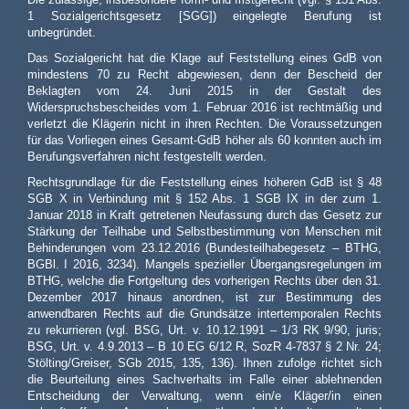
1 Sozialgerichtsgesetz [SGG]) eingelegte Berufung ist
unbegründet.
Das Sozialgericht hat die Klage auf Feststellung eines GdB von
mindestens 70 zu Recht abgewiesen, denn der Bescheid der
Beklagten vom 24. Juni 2015 in der Gestalt des
Widerspruchsbescheides vom 1. Februar 2016 ist rechtmäßig und
verletzt die Klägerin nicht in ihren Rechten. Die Voraussetzungen
für das Vorliegen eines Gesamt-GdB höher als 60 konnten auch im
Berufungsverfahren nicht festgestellt werden.
Rechtsgrundlage für die Feststellung eines höheren GdB ist § 48
SGB X in Verbindung mit § 152 Abs. 1 SGB IX in der zum 1.
Januar 2018 in Kraft getretenen Neufassung durch das Gesetz zur
Stärkung der Teilhabe und Selbstbestimmung von Menschen mit
Behinderungen vom 23.12.2016 (Bundesteilhabegesetz – BTHG,
BGBl. I 2016, 3234). Mangels spezieller Übergangsregelungen im
BTHG, welche die Fortgeltung des vorherigen Rechts über den 31.
Dezember 2017 hinaus anordnen, ist zur Bestimmung des
anwendbaren Rechts auf die Grundsätze intertemporalen Rechts
zu rekurrieren (vgl. BSG, Urt. v. 10.12.1991 – 1/3 RK 9/90, juris;
BSG, Urt. v. 4.9.2013 – B 10 EG 6/12 R, SozR 4-7837 § 2 Nr. 24;
Stölting/Greiser, SGb 2015, 135, 136). Ihnen zufolge richtet sich
die Beurteilung eines Sachverhalts im Falle einer ablehnenden
Entscheidung der Verwaltung, wenn ein/e Kläger/in einen